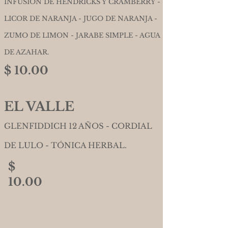
INFUSION DE HENDRICKS Y CRAMBERRY -
LICOR DE NARANJA - JUGO DE NARANJA -
ZUMO DE LIMON - JARABE SIMPLE - AGUA
DE AZAHAR.
$ 10.00
EL VALLE
GLENFIDDICH 12 AÑOS - CORDIAL
DE LULO - TÓNICA HERBAL.
$
10.00