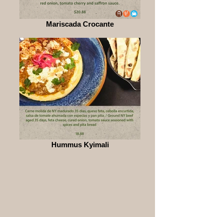
Mariscada Crocante
Hummus Kyimali